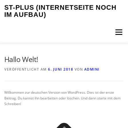
Zum
ST-PLUS (INTERNETSEITE NOCH
Inhalt
IM AUFBAU)
springen
Menü
DATENSCHUTZ
IMPRESSUM
Hallo Welt!
VERÖFFENTLICHT AM
6. JUNI 2018
VON
ADMINI
Willkommen zur deutschen Version von WordPress. Dies ist der erste
Beitrag. Du kannst ihn bearbeiten oder löschen. Und dann starte mit dem
Schreiben!